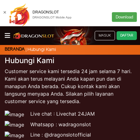
×
DRAGONSLOT
Download
DRAGONSLOT Mobile App
MASUK
DAFTAR
BERANDA
Hubungi Kami
Hubungi Kami
Customer service kami tersedia 24 jam selama 7 hari.
Kami akan terus melayani Anda kapan pun dan di
manapun Anda berada. Cukup kontak kami akan
langsung menyapa Anda. Silakan pilih layanan
customer service yang tersedia.
Live chat : Livechat 24JAM
Whatsapp : wadragonslot
Line : @dragonslotofficial