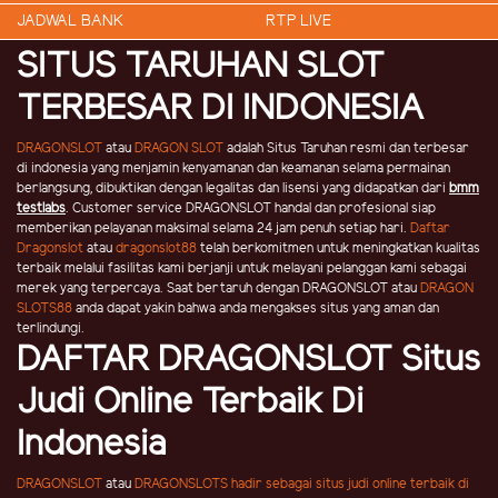
JADWAL BANK
RTP LIVE
SITUS TARUHAN SLOT
TERBESAR DI INDONESIA
DRAGONSLOT
atau
DRAGON SLOT
adalah Situs Taruhan resmi dan terbesar
di indonesia yang menjamin kenyamanan dan keamanan selama permainan
berlangsung, dibuktikan dengan legalitas dan lisensi yang didapatkan dari
bmm
testlabs
. Customer service DRAGONSLOT handal dan profesional siap
memberikan pelayanan maksimal selama 24 jam penuh setiap hari.
Daftar
Dragonslot
atau
dragonslot88
telah berkomitmen untuk meningkatkan kualitas
terbaik melalui fasilitas kami berjanji untuk melayani pelanggan kami sebagai
merek yang terpercaya. Saat bertaruh dengan DRAGONSLOT atau
DRAGON
SLOTS88
anda dapat yakin bahwa anda mengakses situs yang aman dan
terlindungi.
DAFTAR DRAGONSLOT Situs
Judi Online Terbaik Di
Indonesia
DRAGONSLOT
atau
DRAGONSLOTS
hadir sebagai situs judi online terbaik di