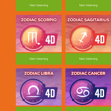
Main Sekarang
Main Sekarang
Main Sekarang
Main Sekarang