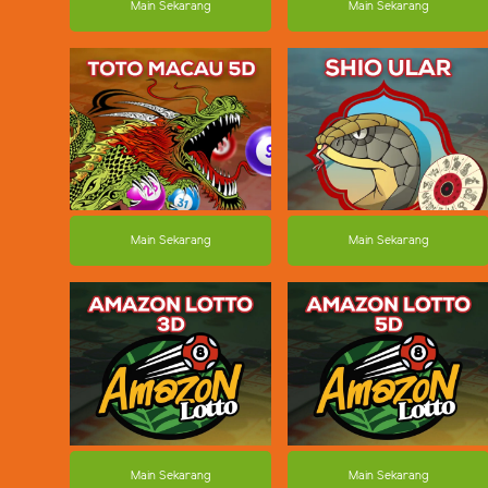
Main Sekarang
Main Sekarang
Main Sekarang
Main Sekarang
Main Sekarang
Main Sekarang