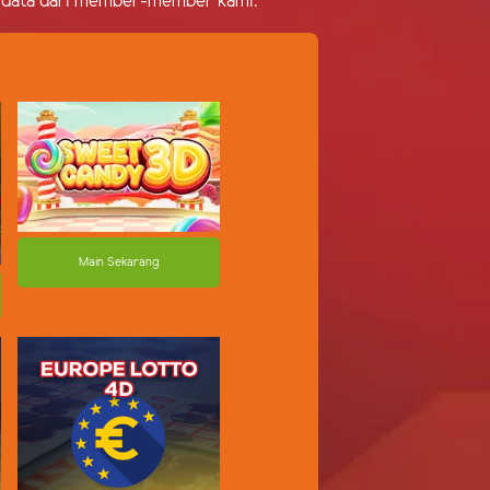
an data dari member-member kami.
Main Sekarang