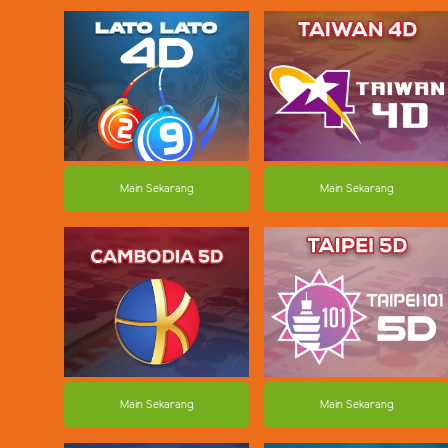
Main Sekarang
Main Sekarang
Main Sekarang
Main Sekarang