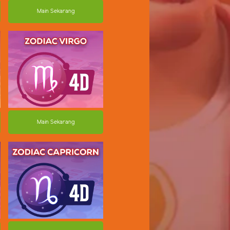
Main Sekarang
Main Sekarang